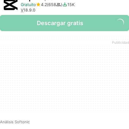
Gratuito
4.2
658
15K
V
18.9.0
Descargar gratis
Análisis Softonic