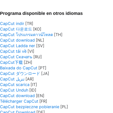
Programa disponible en otros idiomas
CapCut indir
CapCut 다운로드
CapCut โปรแกรมดาวน์โหลด
CapCut download
CapCut Ladda ner
CapCut tải về
CapCut Скачать
CapCut下载
Baixada do CapCut
CapCut ダウンロード
CapCut تنزيل
CapCut scarica
CapCut Unduh
CapCut download
Télécharger CapCut
CapCut bezpieczne pobieranie
CapCut Download