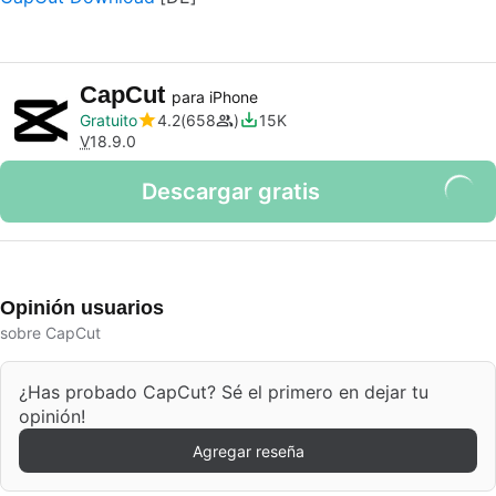
CapCut
para iPhone
Gratuito
4.2
658
15K
V
18.9.0
Descargar gratis
Opinión usuarios
sobre CapCut
¿Has probado CapCut? Sé el primero en dejar tu
opinión!
Agregar reseña