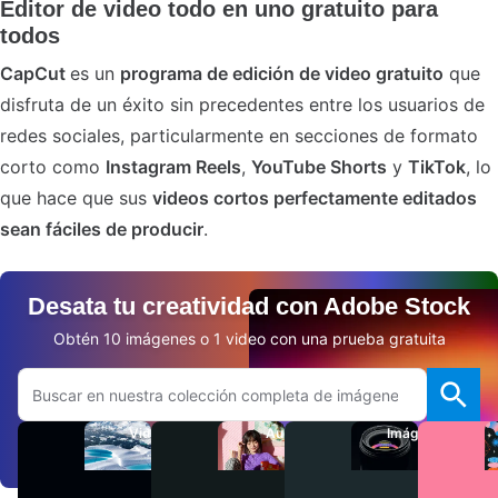
Editor de video todo en uno gratuito para
todos
CapCut
es un
programa de edición de video gratuito
que
disfruta de un éxito sin precedentes entre los usuarios de
redes sociales, particularmente en secciones de formato
corto como
Instagram Reels
,
YouTube Shorts
y
TikTok
, lo
que hace que sus
videos cortos perfectamente editados
sean fáciles de producir
.
Desata tu creatividad con Adobe Stock
Obtén 10 imágenes o 1 video con una prueba gratuita
Buscar en el sitio web de Adobe.com
Videos
Audio
Imágenes